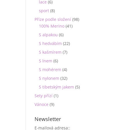
lace
(6)
sport
(8)
Příze podle složení
(98)
100% Merino
(41)
S alpakou
(6)
S hedvábím
(22)
S kašmírem
(7)
S lnem
(6)
S mohérem
(4)
S nylonem
(32)
S tibetským jakem
(5)
Sety přízí
(1)
Vánoce
(9)
Newsletter
E-mailová adresa::