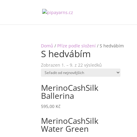
Domů
/
Příze podle složení
/ S hedvábím
S hedvábím
Zobrazen 1. – 9. z 22 výsledků
MerinoCashSilk
Ballerina
595,00
Kč
MerinoCashSilk
Water Green