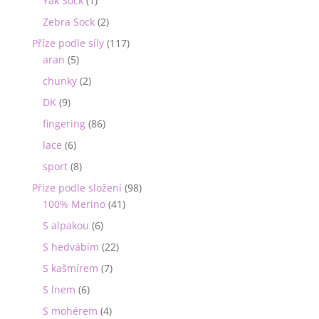
Yak Sock
(1)
Zebra Sock
(2)
Příze podle síly
(117)
aran
(5)
chunky
(2)
DK
(9)
fingering
(86)
lace
(6)
sport
(8)
Příze podle složení
(98)
100% Merino
(41)
S alpakou
(6)
S hedvábím
(22)
S kašmírem
(7)
S lnem
(6)
S mohérem
(4)