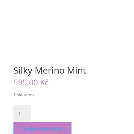
Silky Merino Mint
595,00
Kč
2 skladem
Silky
Merino
Mint
Přidat do košíku
množství