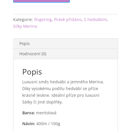
Kategorie:
fingering
,
Právě přidáno
,
S hedvábím
,
Silky Merino
Popis
Hodnocení (0)
Popis
Luxusní směs hedvábí a jemného Merina.
Díky vysokému podílu hedvábí se příze
krásně leskne. Ideální příze pro luxusní
šátky či jiné doplňky.
Barva:
mentolová
Návin:
400m / 100g