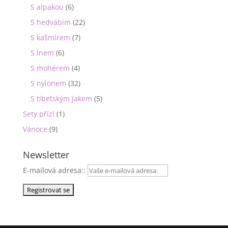
S alpakou
(6)
S hedvábím
(22)
S kašmírem
(7)
S lnem
(6)
S mohérem
(4)
S nylonem
(32)
S tibetským jakem
(5)
Sety přízí
(1)
Vánoce
(9)
Newsletter
E-mailová adresa::