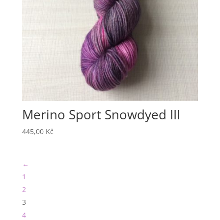
Merino Sport Snowdyed III
445,00
Kč
←
1
2
3
4