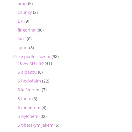
aran
(5)
chunky
(2)
DK
(9)
fingering
(86)
lace
(6)
sport
(8)
Příze podle složení
(98)
100% Merino
(41)
S alpakou
(6)
S hedvábím
(22)
S kašmírem
(7)
S lnem
(6)
S mohérem
(4)
S nylonem
(32)
S tibetským jakem
(5)