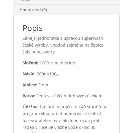
Hodnocení (0)
Popis
Silnější jednonitka s úpravou superwash
české výroby. Vhodná zejména na čepice,
šály nebo svetry.
Složení:
100% vlna merino
Návin:
200m/100g
Jehlice:
5 mm
Barva:
šedá s krátkým duhovým úsekem
Údržba:
Lze prát v pračce na 40 stupňů na
program vlna, pro dlouhotrvající stálost
barev a pleteniny však doporučuji prát
raději v ruce ve vlažné vodě okolo 30