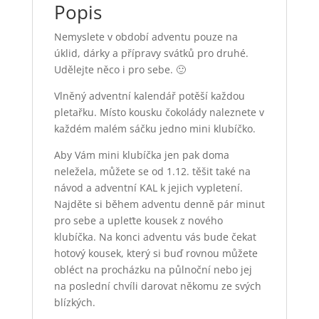
Popis
Nemyslete v období adventu pouze na
úklid, dárky a přípravy svátků pro druhé.
Udělejte něco i pro sebe. 🙂
Vlněný adventní kalendář potěší každou
pletařku. Místo kousku čokolády naleznete v
každém malém sáčku jedno mini klubíčko.
Aby Vám mini klubíčka jen pak doma
neležela, můžete se od 1.12. těšit také na
návod a adventní KAL k jejich vypletení.
Najděte si během adventu denně pár minut
pro sebe a upleťte kousek z nového
klubíčka. Na konci adventu vás bude čekat
hotový kousek, který si buď rovnou můžete
obléct na procházku na půlnoční nebo jej
na poslední chvíli darovat někomu ze svých
blízkých.