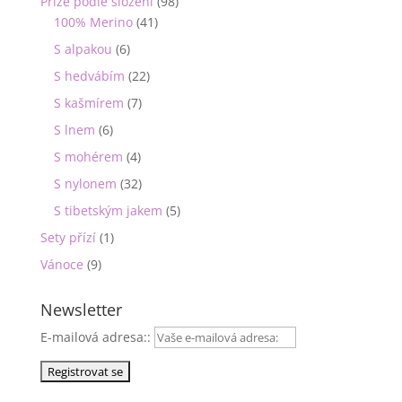
Příze podle složení
(98)
100% Merino
(41)
S alpakou
(6)
S hedvábím
(22)
S kašmírem
(7)
S lnem
(6)
S mohérem
(4)
S nylonem
(32)
S tibetským jakem
(5)
Sety přízí
(1)
Vánoce
(9)
Newsletter
E-mailová adresa::