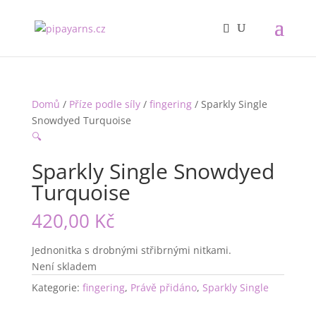
Domů
/
Příze podle síly
/
fingering
/ Sparkly Single
Snowdyed Turquoise
🔍
Sparkly Single Snowdyed
Turquoise
420,00
Kč
Jednonitka s drobnými střibrnými nitkami.
Není skladem
Kategorie:
fingering
,
Právě přidáno
,
Sparkly Single