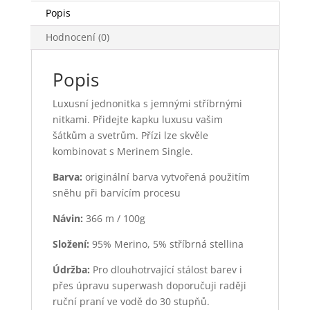
Popis
Hodnocení (0)
Popis
Luxusní jednonitka s jemnými stříbrnými
nitkami. Přidejte kapku luxusu vašim
šátkům a svetrům. Přízi lze skvěle
kombinovat s Merinem Single.
Barva:
originální barva vytvořená použitím
sněhu při barvícím procesu
Návin:
366 m / 100g
Složení:
95% Merino, 5% stříbrná stellina
Údržba:
Pro dlouhotrvající stálost barev i
přes úpravu superwash doporučuji raději
ruční praní ve vodě do 30 stupňů.