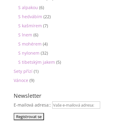
S alpakou
(6)
S hedvábím
(22)
S kašmírem
(7)
S lnem
(6)
S mohérem
(4)
S nylonem
(32)
S tibetským jakem
(5)
Sety přízí
(1)
Vánoce
(9)
Newsletter
E-mailová adresa::