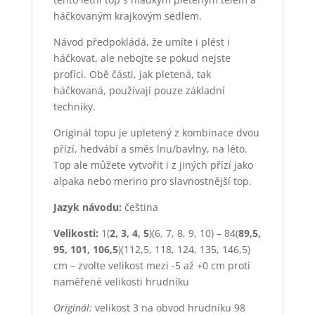
háčkovaným krajkovým sedlem.
Návod předpokládá, že umíte i plést i
háčkovat, ale nebojte se pokud nejste
profíci. Obě části, jak pletená, tak
háčkovaná, používají pouze základní
techniky.
Originál topu je upletený z kombinace dvou
přízí, hedvábí a směs lnu/bavlny, na léto.
Top ale můžete vytvořit i z jiných přízí jako
alpaka nebo merino pro slavnostnější top.
Jazyk návodu:
čeština
Velikosti:
1(
2, 3, 4, 5
)(6, 7, 8, 9, 10) –
84(
89,5,
95, 101, 106,5
)(112,5, 118, 124, 135, 146,5)
cm
– zvolte velikost mezi -5 až +0 cm proti
naměřené velikosti hrudníku
Originál:
velikost 3 na obvod hrudníku 98