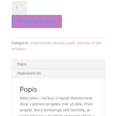
PDF
návod:
Crochet
Přidat do košíku
Yoke
Top
množství
Kategorie:
Elektronické návody (.pdf)
,
Návody
,
Právě
přidáno
Popis
Hodnocení (0)
Popis
Ráda pletu i háčkuji a nápad zkombinovat
obojí v jednom projektu zrál už déle. První
projekt, který kombinuje obě techniky, je
tento letní top s hladkým pleteným tělem a