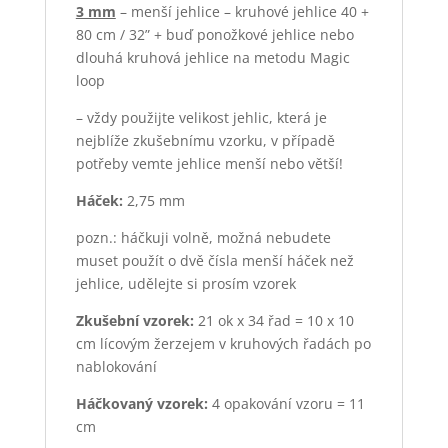
3 mm
– menší jehlice – kruhové jehlice 40 +
80 cm / 32” + buď ponožkové jehlice nebo
dlouhá kruhová jehlice na metodu Magic
loop
– vždy použijte velikost jehlic, která je
nejblíže zkušebnímu vzorku, v případě
potřeby vemte jehlice menší nebo větší!
Háček:
2,75 mm
pozn.: háčkuji volně, možná nebudete
muset použít o dvě čísla menší háček než
jehlice, udělejte si prosím vzorek
Zkušební vzorek:
21 ok x 34 řad = 10 x 10
cm lícovým žerzejem v kruhových řadách po
nablokování
Háčkovaný vzorek:
4 opakování vzoru = 11
cm