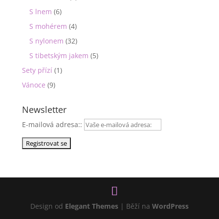
S lnem
(6)
S mohérem
(4)
S nylonem
(32)
S tibetským jakem
(5)
Sety přízí
(1)
Vánoce
(9)
Newsletter
E-mailová adresa::
Design od
Elegant Themes
| Běží na
WordPress