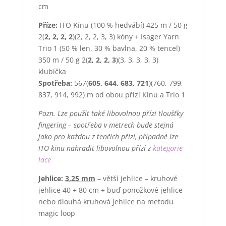
cm
Příze:
ITO Kinu (100 % hedvábí) 425 m / 50 g
2(
2, 2, 2, 2
)(2, 2, 2, 3, 3) kóny
+
Isager Yarn
Trio 1 (50 % len, 30 % bavlna, 20 % tencel)
350 m / 50 g
2(
2, 2, 2, 3
)(3, 3, 3, 3, 3)
klubíčka
Spotřeba:
567(
605, 644, 683, 721
)(760, 799,
837, 914, 992) m od obou přízí Kinu a Trio 1
Pozn. Lze použít také libovolnou přízi tloušťky
fingering – spotřeba v metrech bude stejná
jako pro každou z tenčích přízí, případně lze
ITO kinu nahradit libovolnou přízí z
kategorie
lace
Jehlice:
3,25 mm
– větší jehlice – kruhové
jehlice 40 + 80 cm + buď ponožkové jehlice
nebo dlouhá kruhová jehlice na metodu
magic loop