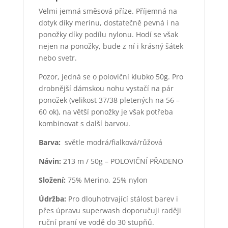
Velmi jemná směsová příze. Příjemná na
dotyk díky merinu, dostatečně pevná i na
ponožky díky podílu nylonu. Hodí se však
nejen na ponožky, bude z ní i krásný šátek
nebo svetr.
Pozor, jedná se o poloviční klubko 50g. Pro
drobnější dámskou nohu vystačí na pár
ponožek (velikost 37/38 pletených na 56 –
60 ok), na větší ponožky je však potřeba
kombinovat s další barvou.
Barva:
světle modrá/fialková/růžová
Návin:
213 m / 50g – POLOVIČNÍ PŘADENO
Složení:
75% Merino, 25% nylon
Údržba:
Pro dlouhotrvající stálost barev i
přes úpravu superwash doporučuji raději
ruční praní ve vodě do 30 stupňů.