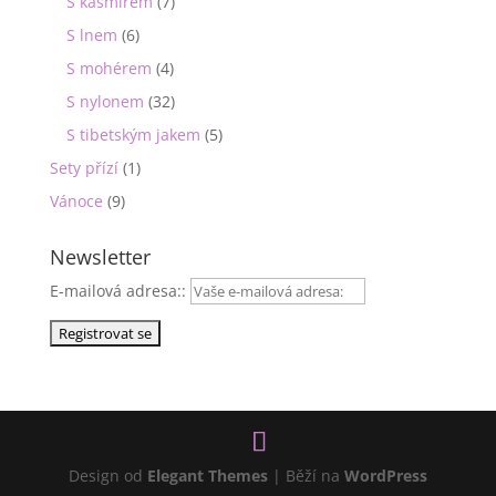
S kašmírem
(7)
S lnem
(6)
S mohérem
(4)
S nylonem
(32)
S tibetským jakem
(5)
Sety přízí
(1)
Vánoce
(9)
Newsletter
E-mailová adresa::
Design od
Elegant Themes
| Běží na
WordPress