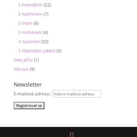
S hedvábím
(22)
S kašmírem
(7)
S lnem
(6)
S mohérem
(4)
S nylonem
(32)
S tibetským jakem
(5)
Sety přízí
(1)
Vánoce
(9)
Newsletter
E-mailová adresa::