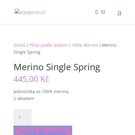
Domů
/
Příze podle složení
/
100% Merino
/ Merino
Single Spring
Merino Single Spring
445,00
Kč
Jednonitka ze 100% merina.
2 skladem
Merino
Single
Spring
Přidat do košíku
množství