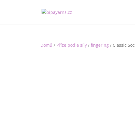
Domů
/
Příze podle síly
/
fingering
/ Classic So