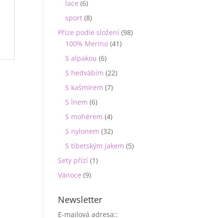
lace
(6)
sport
(8)
Příze podle složení
(98)
100% Merino
(41)
S alpakou
(6)
S hedvábím
(22)
S kašmírem
(7)
S lnem
(6)
S mohérem
(4)
S nylonem
(32)
S tibetským jakem
(5)
Sety přízí
(1)
Vánoce
(9)
Newsletter
E-mailová adresa::