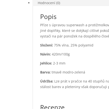
Hodnocení (0)
Popis
Příze s úpravou superwash a protižmolko
jiné doplňky, které se dotýkají citlivé pok
vystačí na pár ponožek na dospělého člov
Složení:
75% vlna, 25% polyamid
Návin:
420m/100g
Jehlice:
2-3 mm
Barva:
tmavě modro-zelená
Údržba:
Lze prát v pračce na 40 stupňů n
stálost barev a pleteniny však doporučuji 
Recenze