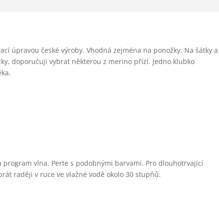
vací úpravou české výroby. Vhodná zejména na ponožky. Na šátky a
ožky, doporučuji vybrat některou z merino přízí. Jedno klubko
ěka.
a program vlna. Perte s podobnými barvami. Pro dlouhotrvající
prát raději v ruce ve vlažné vodě okolo 30 stupňů.