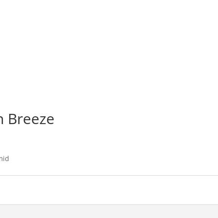
n Breeze
mid