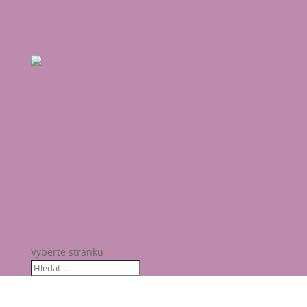
Úvod
Obchod
Můj účet
Informace
Kontakt
Prohlášení o ochraně osobních údajů
Obchodní podmínky
Doprava a platba
O mně
Spolupráce
Blog
Vyberte stránku