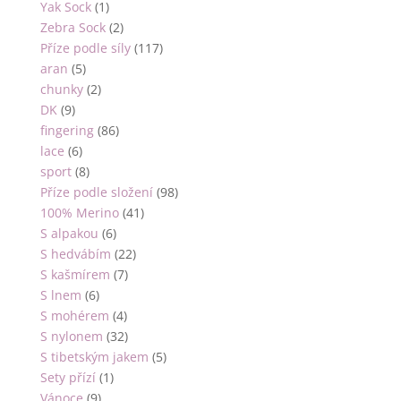
Yak Sock
(1)
Zebra Sock
(2)
Příze podle síly
(117)
aran
(5)
chunky
(2)
DK
(9)
fingering
(86)
lace
(6)
sport
(8)
Příze podle složení
(98)
100% Merino
(41)
S alpakou
(6)
S hedvábím
(22)
S kašmírem
(7)
S lnem
(6)
S mohérem
(4)
S nylonem
(32)
S tibetským jakem
(5)
Sety přízí
(1)
Vánoce
(9)